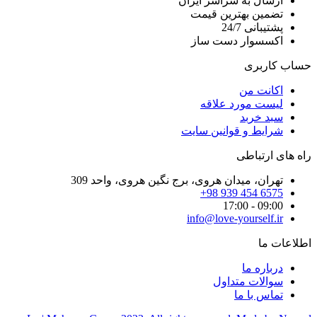
ارسال به سراسر ایران
تضمین بهترین قیمت
پشتیبانی 24/7
اکسسوار دست ساز
حساب کاربری
اکانت من
لیست مورد علاقه
سبد خربد
شرایط و قوانین سایت
راه های ارتباطی
تهران، میدان هروی، برج نگین هروی، واحد 309
6575 454 939 98+
09:00 - 17:00
info@love-yourself.ir
اطلاعات ما
درباره ما
سوالات متداول
تماس با ما