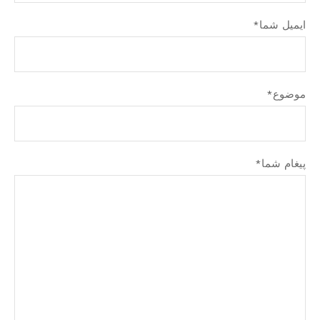
ایمیل شما*
موضوع*
پیغام شما*