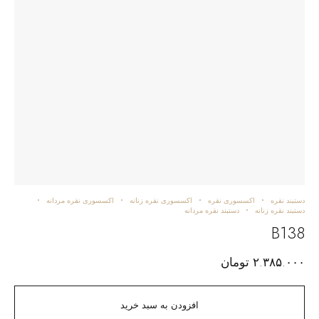
دستبند نقره
اکسسوری نقره
اکسسوری نقره زنانه
اکسسوری نقره مردانه
دستبند نقره زنانه
دستبند نقره مردانه
B138
۲.۳۸۵.۰۰۰
تومان
افزودن به سبد خرید