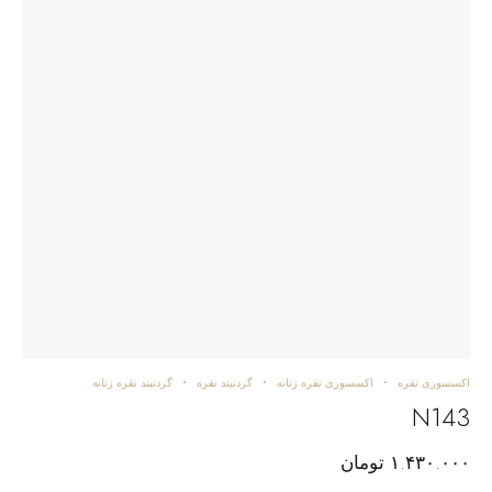
اکسسوری نقره
اکسسوری نقره زنانه
گردنبند نقره
گردنبند نقره زنانه
N143
۱.۴۳۰.۰۰۰
تومان