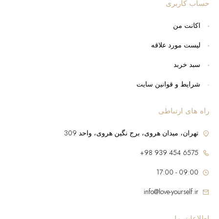
حساب کاربری
اکانت من
لیست مورد علاقه
سبد خربد
شرایط و قوانین سایت
راه های ارتباطی
تهران، میدان هروی، برج نگین هروی، واحد 309
6575 454 939 98+
09:00 - 17:00
info@love-yourself.ir
اطلاعات ما