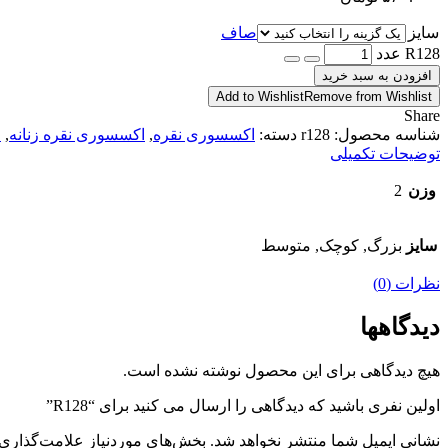
سایز
صاف
R128 عدد
افزودن به سبد خرید
Add to Wishlist
Remove from Wishlist
Share
شناسه محصول:
r128
دسته:
اکسسوری نقره
,
اکسسوری نقره زنانه
,
ا
توضیحات تکمیلی
وزن
2
سایز
بزرگ, کوچک, متوسط
نظرات (0)
دیدگاهها
هیچ دیدگاهی برای این محصول نوشته نشده است.
اولین نفری باشید که دیدگاهی را ارسال می کنید برای “R128”
نشانی ایمیل شما منتشر نخواهد شد.
بخش‌های موردنیاز علامت‌گذاری 