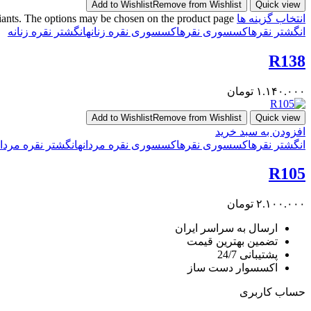
Add to Wishlist
Remove from Wishlist
Quick view
انتخاب گزینه ها
riants. The options may be chosen on the product page
انگشتر نقره
اکسسوری نقره
اکسسوری نقره زنانه
انگشتر نقره زنانه
R138
۱.۱۴۰.۰۰۰
تومان
Add to Wishlist
Remove from Wishlist
Quick view
افزودن به سبد خرید
انگشتر نقره
اکسسوری نقره
اکسسوری نقره مردانه
انگشتر نقره مردان
R105
۲.۱۰۰.۰۰۰
تومان
ارسال به سراسر ایران
تضمین بهترین قیمت
پشتیبانی 24/7
اکسسوار دست ساز
حساب کاربری