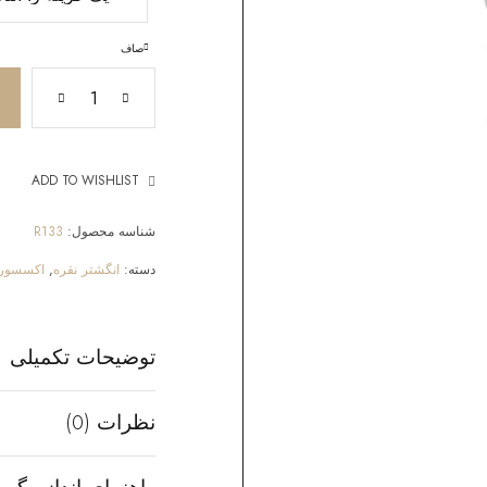
صاف
ADD TO WISHLIST
شناسه محصول:
R133
دسته:
انگشتر نقره
,
اکسسوری
توضیحات تکمیلی
نظرات (0)