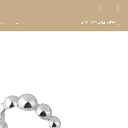
6575 454 939 98
+
خانه
دست